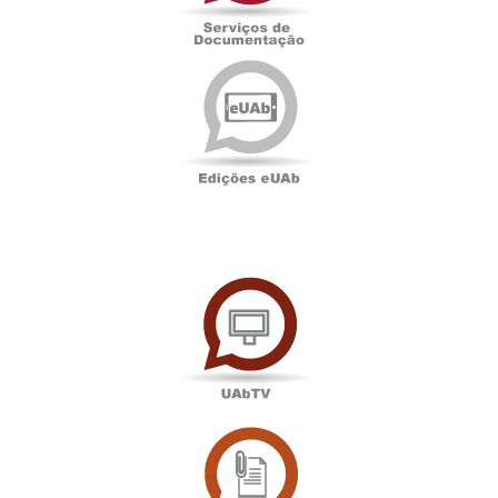
Edições
eUAb
UAbTV
Sala
de
Imprensa