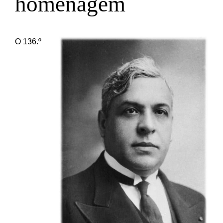
homenagem
O 136.º