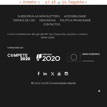
« Anterior
1
47
48
50
Seguinte »
…
49
SUBSCREVA AS NEWSLETTERS
ACESSIBILIDADE
TERMOS DE USO
DENÚNCIAS
POLÍTICA PRIVACIDADE
CONTACTOS
Linha Candidaturas: (00 351) 300 007 733 | Segundas, quartas e sextas |
10h00-13h00
Facebook
LinkedIn
Twitter
YouTube
Instagram
© 2017-2026 Universidade Aberta