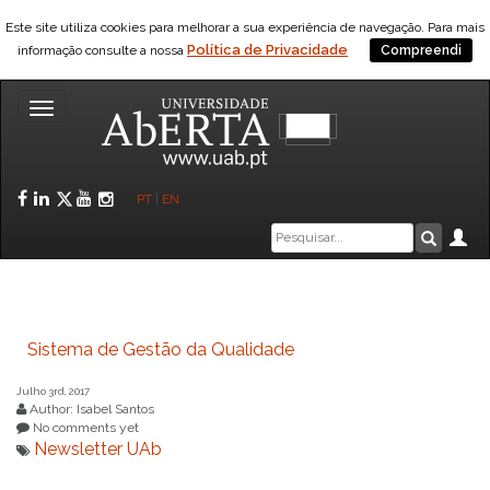
Saltar para o conteúdo
Este site utiliza cookies para melhorar a sua experiência de navegação. Para mais
Política de Privacidade
informação consulte a nossa
Compreendi
Toggle
navigation
Facebook
LinkedIn
Twitter
YouTube
Instagram
PT
|
EN
Caixa
Ár
Pesquis
de
pesquisa
Sistema de Gestão da Qualidade
Julho 3rd, 2017
Author: Isabel Santos
No comments yet
Newsletter UAb