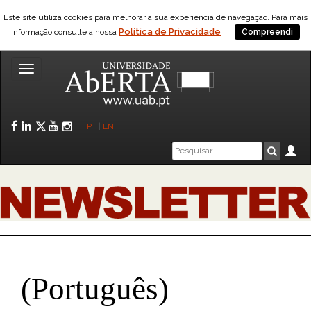
Este site utiliza cookies para melhorar a sua experiência de navegação. Para mais
Política de Privacidade
informação consulte a nossa
Compreendi
Toggle
navigation
Facebook
LinkedIn
Twitter
YouTube
Instagram
PT
|
EN
Caixa
Ár
Pesquis
de
pesquisa
(Português)