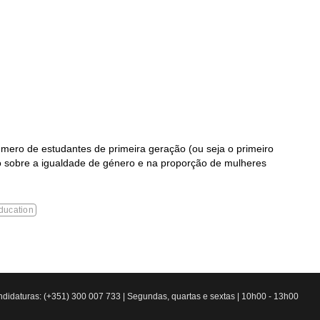
mero de estudantes de primeira geração (ou seja o primeiro
ão sobre a igualdade de género e na proporção de mulheres
ducation
didaturas: (+351) 300 007 733 | Segundas, quartas e sextas | 10h00 - 13h00