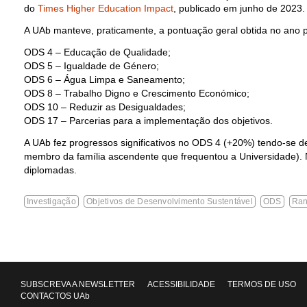
do
Times Higher Education Impact
, publicado em junho de 2023.
A UAb manteve, praticamente, a pontuação geral obtida no ano 
ODS 4 – Educação de Qualidade;
ODS 5 – Igualdade de Género;
ODS 6 – Água Limpa e Saneamento;
ODS 8 – Trabalho Digno e Crescimento Económico;
ODS 10 – Reduzir as Desigualdades;
ODS 17 – Parcerias para a implementação dos objetivos.
A UAb fez progressos significativos no ODS 4 (+20%) tendo-se 
membro da família ascendente que frequentou a Universidade). N
diplomadas.
Investigação
Objetivos de Desenvolvimento Sustentável
ODS
Ran
SUBSCREVA A NEWSLETTER
ACESSIBILIDADE
TERMOS DE USO
CONTACTOS UAb