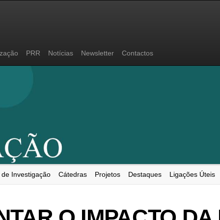
ização
PRR
Notícias
Newsletter
Contactos
 de Investigação
Cátedras
Projetos
Destaques
Ligações Úteis
NTAR O IMPACTO DA