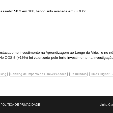
passado: 58.3 em 100, tendo sido avaliada em 6 ODS:
destacado no investimento na Aprendizagem ao Longo da Vida, e no nú
o ODS 5 (+19%) foi valorizada pelo forte investimento na investigaç
king
Ranking de Impacto das Universidades
Resultados
Times Higher E
POLÍTICA DE PRIVACIDADE
Linha Can