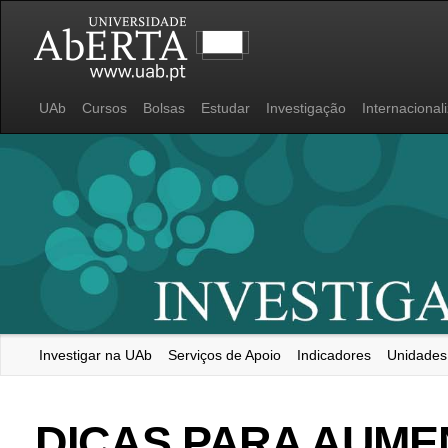
UAb
Cursos
Bolsas
Estudar
Investigação
Internacional
Investigar na UAb
Serviços de Apoio
Indicadores
Unidades
Universidade Aberta
DICAS PARA AUME