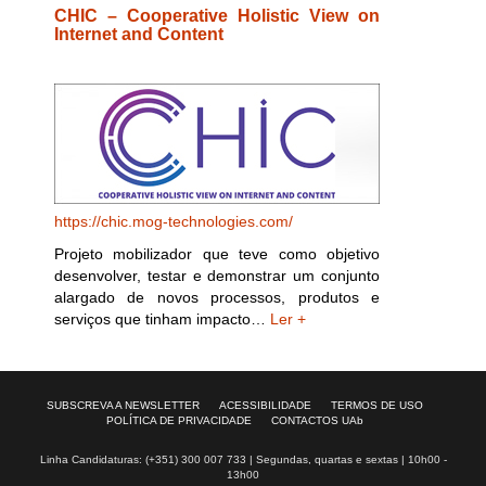
CHIC – Cooperative Holistic View on
Internet and Content
https://chic.mog-technologies.com/
Projeto mobilizador que teve como objetivo
desenvolver, testar e demonstrar um conjunto
alargado de novos processos, produtos e
serviços que tinham impacto…
Ler +
SUBSCREVA A NEWSLETTER
ACESSIBILIDADE
TERMOS DE USO
POLÍTICA DE PRIVACIDADE
CONTACTOS UAb
Linha Candidaturas: (+351) 300 007 733 | Segundas, quartas e sextas | 10h00 -
13h00