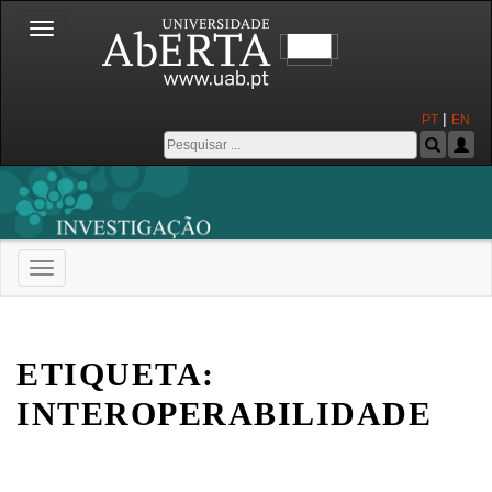
Toggle
navigation
|
PT
EN
Toggle
navigation
Universidade Aberta
ETIQUETA:
INTEROPERABILIDADE