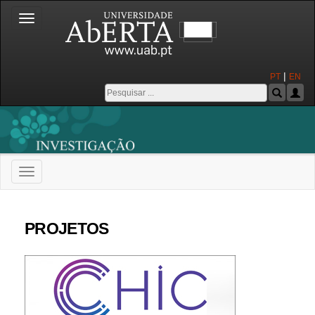
Toggle
navigation
|
PT
EN
Toggle
navigation
Universidade Aberta
PROJETOS