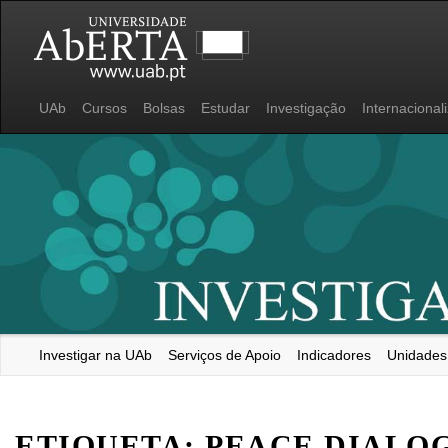
UAb
Cursos
Bolsas
Estudar
Investigação
Internacional
Investigar na UAb
Serviços de Apoio
Indicadores
Unidades
Universidade Aberta
ETIQUETA:
PEACE DIALO