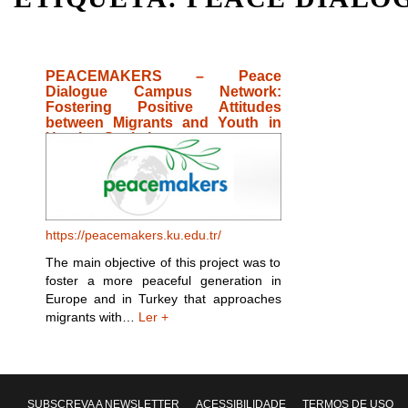
PEACEMAKERS – Peace
Dialogue Campus Network:
Fostering Positive Attitudes
between Migrants and Youth in
Hosting Societies
https://peacemakers.ku.edu.tr/
The main objective of this project was to
foster a more peaceful generation in
Europe and in Turkey that approaches
migrants with…
Ler +
SUBSCREVA A NEWSLETTER
ACESSIBILIDADE
TERMOS DE USO