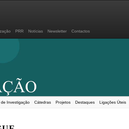
ização
PRR
Notícias
Newsletter
Contactos
 de Investigação
Cátedras
Projetos
Destaques
Ligações Úteis
GUE