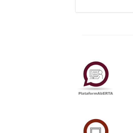
Plataf
UAbTV