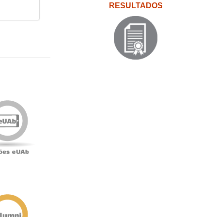
RESULTADOS
Edições
eUAb
o
Antigos
Alunos