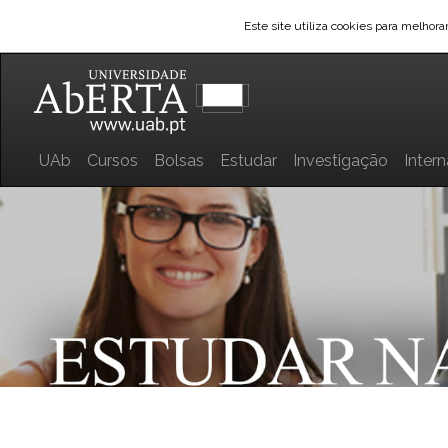
Este site utiliza cookies para melhor
UAb
Cursos
Bolsas
Estudar
Investigação
Inter