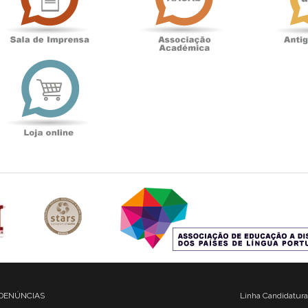
t
Loja
online
DENÚNCIAS
Linha Candidatura