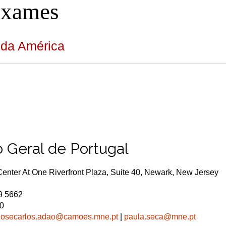
Exames
 da América
 Geral de Portugal
enter At One Riverfront Plaza, Suite 40, Newark, New Jersey
9 5662
00
josecarlos.adao@camoes.mne.pt
|
paula.seca@mne.pt