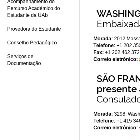
Acompanhamento do
Percurso Académico do
WASHIN
Estudante da UAb
Embaixada
Provedora do Estudante
Morada:
2012 Massa
Conselho Pedagógico
Telefone:
+1 202 350
Fax:
+1 202 462 37
Serviços de
Correio eletrónico:
Documentação
SÃO FRANC
presente 
Consulado
Morada:
3298, Washi
Telefone:
+1 415 34
Correio eletrónico: