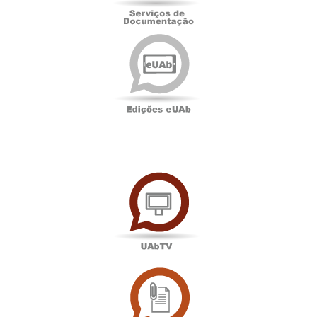
Edições
eUAb
UAbTV
Sala
de
Imprensa