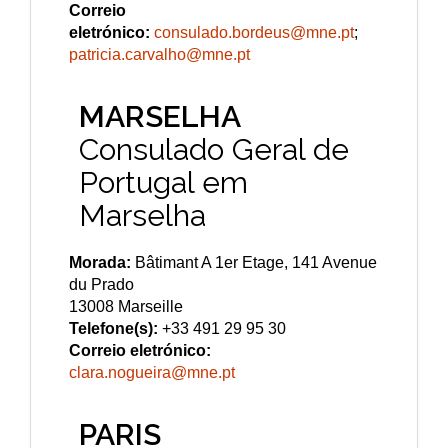
Correio
eletrónico:
consulado.bordeus@mne.pt
;
patricia.carvalho@mne.pt
MARSELHA
Consulado Geral de
Portugal em
Marselha
Morada:
Bâtimant A 1er Etage, 141 Avenue
du Prado
13008 Marseille
Telefone(s):
+33 491 29 95 30
Correio eletrónico:
clara.nogueira@mne.pt
PARIS