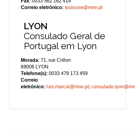
Fax:
0033 562 162 419
Correio eletrónico:
toulouse@mne.pt
LYON
Consulado Geral de
Portugal em Lyon
Morada:
71, rue Crillon
69006 LYON
Telefone(s):
0033 478 173 459
Correio
eletrónico:
luis.marcal@mne.pt
;
consulado.lyon@mn