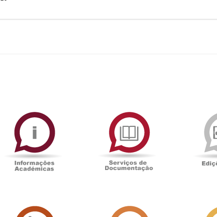
ormAberta
Informações
Serviços
Académicas
de
Documentaçã
Sala
Associação
de
Académica