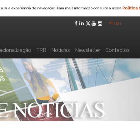
Política
ar a sua experiência de navegação. Para mais informação consulte a nossa
Facebook
LinkedIn
Twitter
YouTube
Instagra
PT
|
EN
nacionalização
PRR
Notícias
Newsletter
Contactos