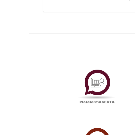
Plataf
UAbTV