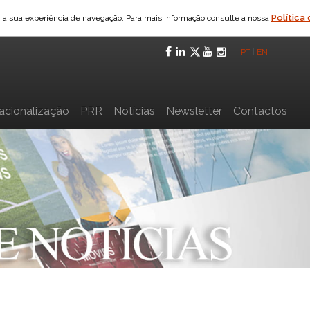
Política
ar a sua experiência de navegação. Para mais informação consulte a nossa
Facebook
LinkedIn
Twitter
YouTube
Instagra
PT
|
EN
nacionalização
PRR
Notícias
Newsletter
Contactos