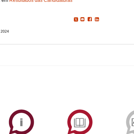
s em
Resultados das Candidaturas
, 2024
ormAberta
Informações
Serviços
Académicas
de
Documentaçã