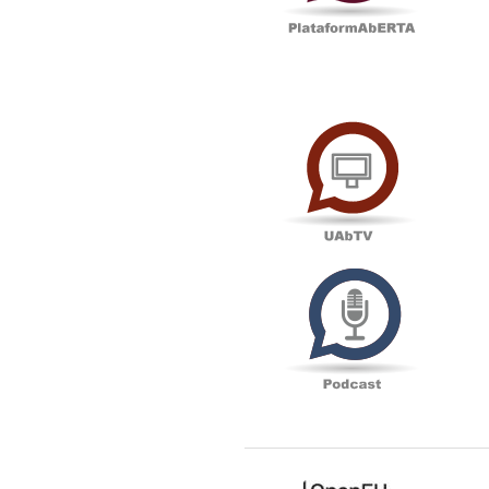
UAbTV
Podcas