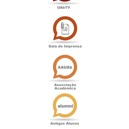
Sala
de
Imprensa
Associação
Académica
Antigos
Alunos