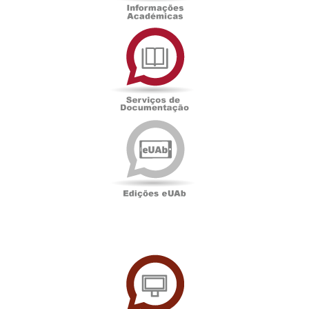
Serviços
de
Documentação
Edições
eUAb
UAbTV