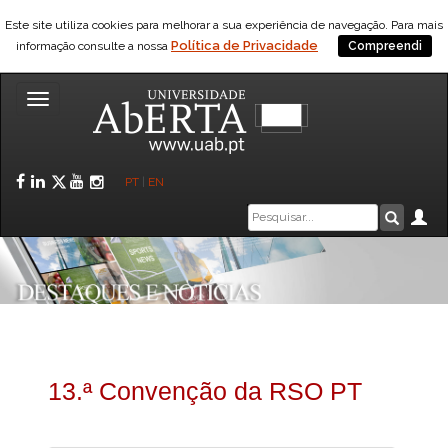
Este site utiliza cookies para melhorar a sua experiência de navegação. Para mais
Política de Privacidade
informação consulte a nossa
Compreendi
Toggle
navigation
Facebook
LinkedIn
Twitter
YouTube
Instagram
PT
|
EN
Caixa
Ár
Pesquis
de
pesquisa
13.ª Convenção da RSO PT