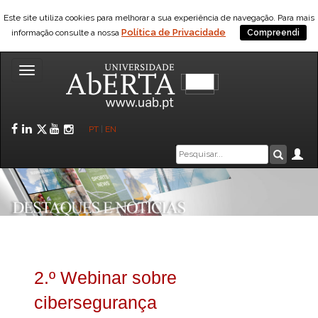
Este site utiliza cookies para melhorar a sua experiência de navegação. Para mais
Política de Privacidade
informação consulte a nossa
Compreendi
Toggle
navigation
Facebook
LinkedIn
Twitter
YouTube
Instagram
PT
|
EN
Caixa
Ár
Pesquis
de
pesquisa
2.º Webinar sobre
cibersegurança