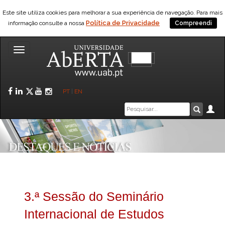
Este site utiliza cookies para melhorar a sua experiência de navegação. Para mais
Política de Privacidade
informação consulte a nossa
Compreendi
Toggle
navigation
Facebook
LinkedIn
Twitter
YouTube
Instagram
PT
|
EN
Caixa
Ár
Pesquis
de
pesquisa
3.ª Sessão do Seminário
Internacional de Estudos