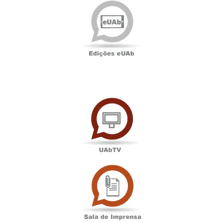
Edições
eUAb
UAbTV
Sala
de
Imprensa