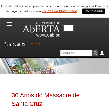
Este site utiliza cookies para melhorar a sua experiência de navegação. Para mais
Política de Privacidade
informação consulte a nossa
Compreendi
Toggle
navigation
Facebook
LinkedIn
Twitter
YouTube
Instagram
PT
|
EN
Caixa
Ár
Pesquis
de
pesquisa
30 Anos do Massacre de
Santa Cruz