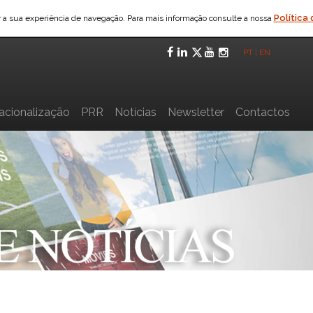
Política
ar a sua experiência de navegação. Para mais informação consulte a nossa
Facebook
LinkedIn
Twitter
YouTube
Instagra
PT
|
EN
nacionalização
PRR
Notícias
Newsletter
Contactos