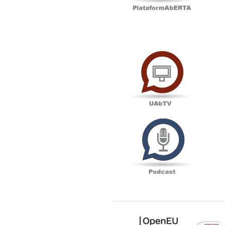
UAbTV
Podcas