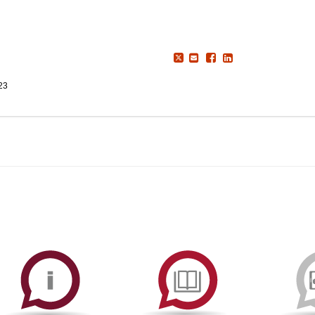
023
ormAberta
Informações
Serviços
Académicas
de
Documentaçã