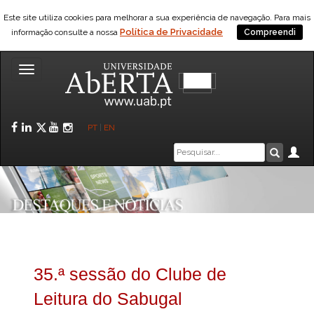
Este site utiliza cookies para melhorar a sua experiência de navegação. Para mais
Política de Privacidade
informação consulte a nossa
Compreendi
Toggle
navigation
Facebook
LinkedIn
Twitter
YouTube
Instagram
PT
|
EN
Caixa
Ár
Pesquis
de
pesquisa
35.ª sessão do Clube de
Leitura do Sabugal