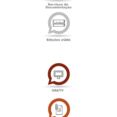
Edições
eUAb
UAbTV
Sala
de
Imprensa