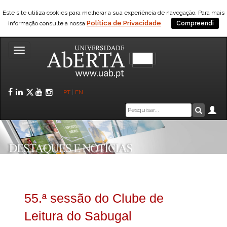
Este site utiliza cookies para melhorar a sua experiência de navegação. Para mais
Política de Privacidade
informação consulte a nossa
Compreendi
Toggle
navigation
Facebook
LinkedIn
Twitter
YouTube
Instagram
PT
|
EN
Caixa
Ár
Pesquis
de
pesquisa
55.ª sessão do Clube de
Leitura do Sabugal