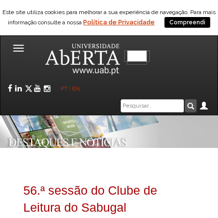
Este site utiliza cookies para melhorar a sua experiência de navegação. Para mais
Política de Privacidade
informação consulte a nossa
Compreendi
Toggle
navigation
Facebook
LinkedIn
Twitter
YouTube
Instagram
PT
|
EN
Caixa
Ár
Pesquis
de
pesquisa
56.ª sessão do Clube de
Leitura do Sabugal