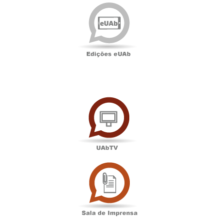
Edições
eUAb
UAbTV
Sala
de
Imprensa