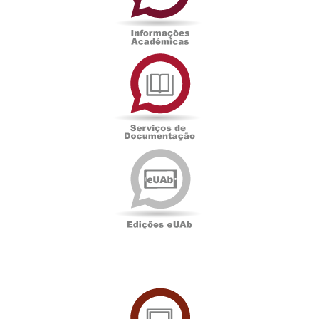
Serviços
de
Documentação
Edições
eUAb
UAbTV