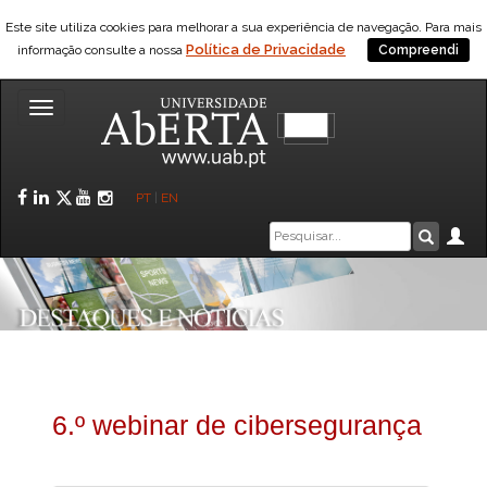
Este site utiliza cookies para melhorar a sua experiência de navegação. Para mais
Política de Privacidade
informação consulte a nossa
Compreendi
Toggle
navigation
Facebook
LinkedIn
Twitter
YouTube
Instagram
PT
|
EN
Caixa
Ár
Pesquis
de
pesquisa
6.º webinar de cibersegurança