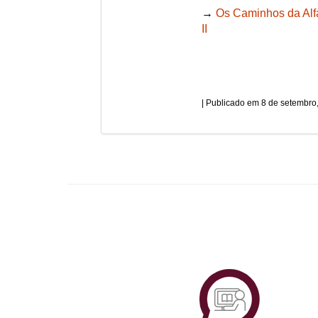
→
Os Caminhos da Alfa
II
8 de setembro
Plataf