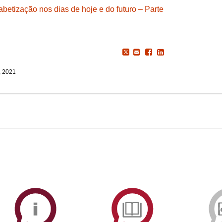
betização nos dias de hoje e do futuro – Parte
, 2021
ormAberta
Informações
Serviços
Académicas
de
Documentaçã