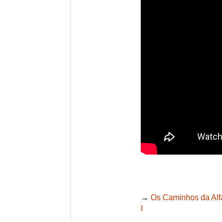
→
Os Caminhos da Alfa
I