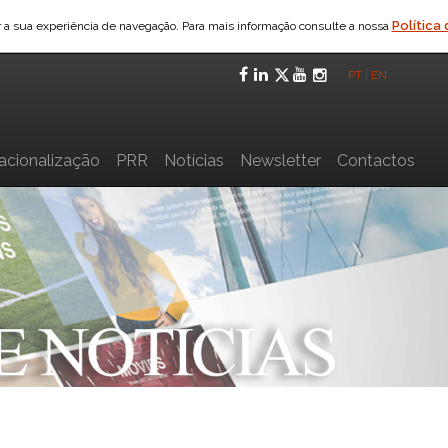
Política
ar a sua experiência de navegação. Para mais informação consulte a nossa
Facebook
LinkedIn
Twitter
YouTube
Instagra
PT
|
EN
nacionalização
PRR
Notícias
Newsletter
Contactos