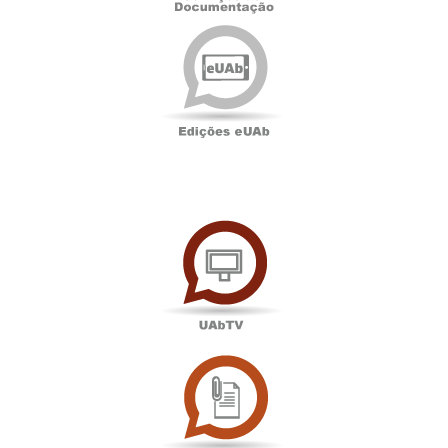
Edições
eUAb
UAbTV
Sala
de
Imprensa