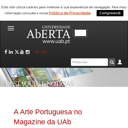
Este site utiliza cookies para melhorar a sua experiência de navegação. Para mais
Política de Privacidade
informação consulte a nossa
Compreendi
Toggle
navigation
Facebook
LinkedIn
Twitter
YouTube
Instagram
PT
|
EN
Caixa
Ár
Pesquis
de
pesquisa
A Arte Portuguesa no
Magazine da UAb