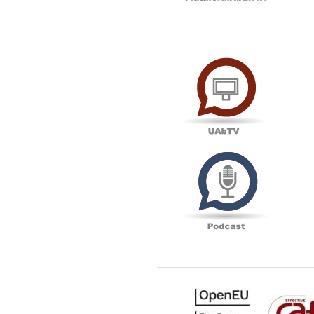
UAbTV
Podcas