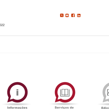
2022
ormAberta
Informações
Serviços
Académicas
de
Documentaçã