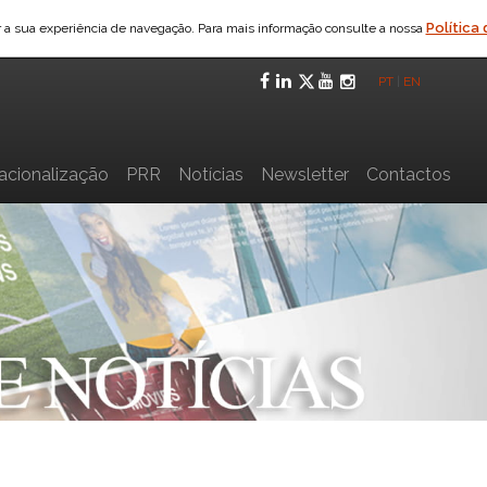
Política
ar a sua experiência de navegação. Para mais informação consulte a nossa
Facebook
LinkedIn
Twitter
YouTube
Instagra
PT
|
EN
nacionalização
PRR
Notícias
Newsletter
Contactos