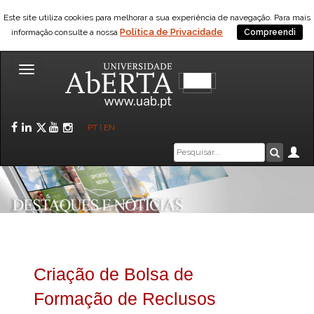
Este site utiliza cookies para melhorar a sua experiência de navegação. Para mais
Política de Privacidade
informação consulte a nossa
Compreendi
Toggle
navigation
Facebook
LinkedIn
Twitter
YouTube
Instagram
PT
|
EN
Caixa
Ár
Pesquis
de
pesquisa
Criação de Bolsa de
Formação de Reclusos