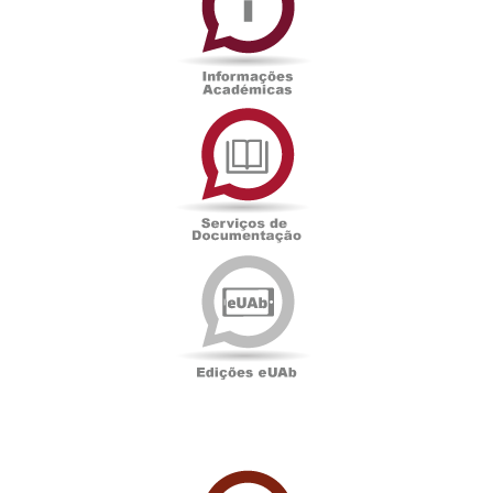
Serviços
de
Documentação
Edições
eUAb
UAbTV