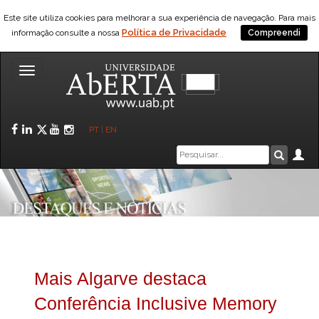
Este site utiliza cookies para melhorar a sua experiência de navegação. Para mais
Política de Privacidade
informação consulte a nossa
Compreendi
Toggle
navigation
Facebook
LinkedIn
Twitter
YouTube
Instagram
PT
|
EN
Caixa
Ár
Pesquis
de
pesquisa
Mais Algarve destaca
Conferência Inclusive Memory