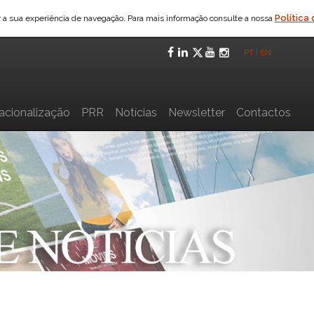
Política
ar a sua experiência de navegação. Para mais informação consulte a nossa
Facebook
LinkedIn
Twitter
YouTube
Instagra
PT
|
EN
nacionalização
PRR
Notícias
Newsletter
Contactos