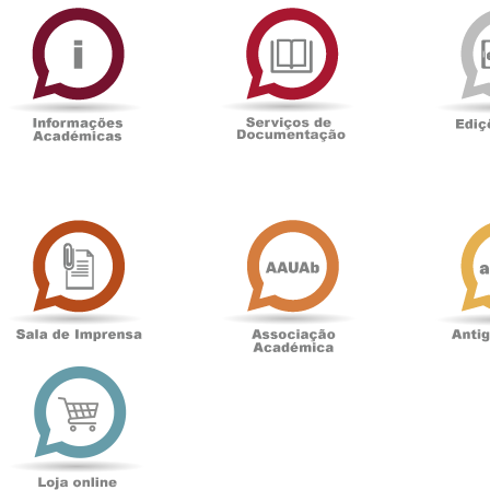
ormAberta
Informações
Serviços
Académicas
de
Documentaçã
Sala
Associação
de
Académica
Imprensa
t
Loja
online