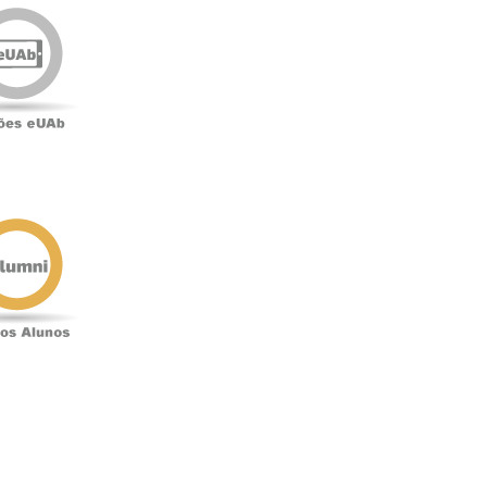
Edições
eUAb
o
Antigos
Alunos