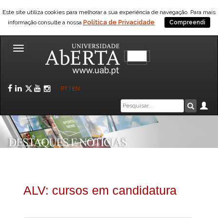
Este site utiliza cookies para melhorar a sua experiência de navegação. Para mais
Política de Privacidade
informação consulte a nossa
Compreendi
Toggle
navigation
Facebook
LinkedIn
Twitter
YouTube
Instagram
PT
|
EN
Caixa
Ár
Pesquis
de
pesquisa
ALV: cursos em candidatura