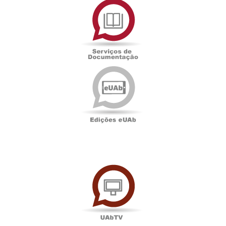
de
Documentação
Edições
eUAb
UAbTV