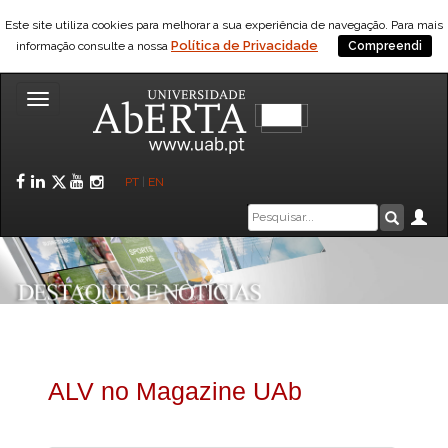
Este site utiliza cookies para melhorar a sua experiência de navegação. Para mais
Política de Privacidade
informação consulte a nossa
Compreendi
Toggle
navigation
Facebook
LinkedIn
Twitter
YouTube
Instagram
PT
|
EN
Caixa
Ár
Pesquis
de
pesquisa
ALV no Magazine UAb