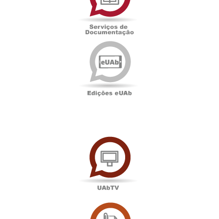
Edições
eUAb
UAbTV
Sala
de