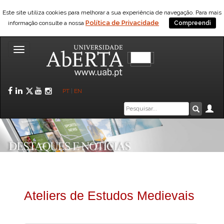
Este site utiliza cookies para melhorar a sua experiência de navegação. Para mais
Política de Privacidade
informação consulte a nossa
Compreendi
Toggle
navigation
Facebook
LinkedIn
Twitter
YouTube
Instagram
PT
|
EN
Caixa
Ár
Pesquis
de
pesquisa
Ateliers de Estudos Medievais