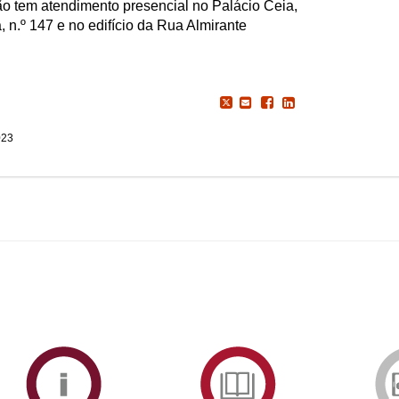
o tem atendimento presencial no Palácio Ceia,
 n.º 147 e no edifício da Rua Almirante
023
ormAberta
Informações
Serviços
Académicas
de
Documentaçã