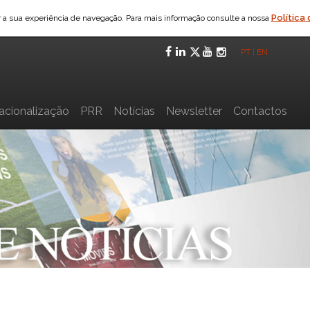
Política
ar a sua experiência de navegação. Para mais informação consulte a nossa
Facebook
LinkedIn
Twitter
YouTube
Instagra
PT
|
EN
nacionalização
PRR
Notícias
Newsletter
Contactos