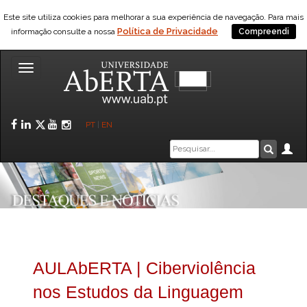
Este site utiliza cookies para melhorar a sua experiência de navegação. Para mais
Política de Privacidade
informação consulte a nossa
Compreendi
Toggle
navigation
Facebook
LinkedIn
Twitter
YouTube
Instagram
PT
|
EN
Caixa
Ár
Pesquis
de
pesquisa
AULAbERTA | Ciberviolência
nos Estudos da Linguagem