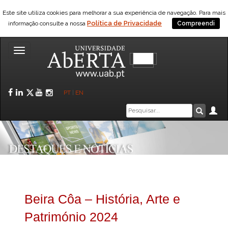
Este site utiliza cookies para melhorar a sua experiência de navegação. Para mais
Política de Privacidade
informação consulte a nossa
Compreendi
Toggle
navigation
Facebook
LinkedIn
Twitter
YouTube
Instagram
PT
|
EN
Caixa
Ár
Pesquis
de
pesquisa
Beira Côa – História, Arte e
Património 2024