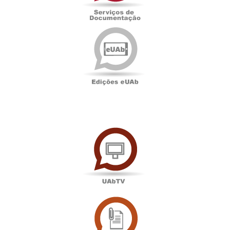
Edições
eUAb
UAbTV
Sala
de
Imprensa