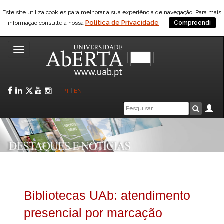
Este site utiliza cookies para melhorar a sua experiência de navegação. Para mais
Política de Privacidade
informação consulte a nossa
Compreendi
Toggle
navigation
Facebook
LinkedIn
Twitter
YouTube
Instagram
PT
|
EN
Caixa
Ár
Pesquis
de
pesquisa
Bibliotecas UAb: atendimento
presencial por marcação