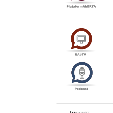
UAbTV
Podcas