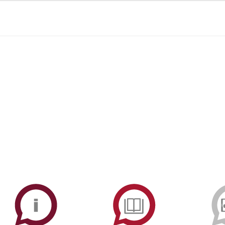
ormAberta
Informações
Serviços
Académicas
de
Documentaçã