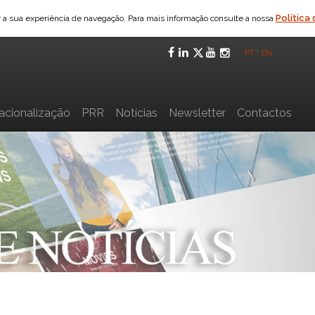
Política
ar a sua experiência de navegação. Para mais informação consulte a nossa
Facebook
LinkedIn
Twitter
YouTube
Instagra
PT
|
EN
nacionalização
PRR
Notícias
Newsletter
Contactos