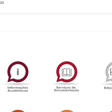
023
ormAberta
Informações
Serviços
Académicas
de
Documentaçã
Sala
Associação