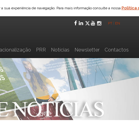
Política
ar a sua experiência de navegação. Para mais informação consulte a nossa
Facebook
LinkedIn
Twitter
YouTube
Instagra
PT
|
EN
nacionalização
PRR
Notícias
Newsletter
Contactos