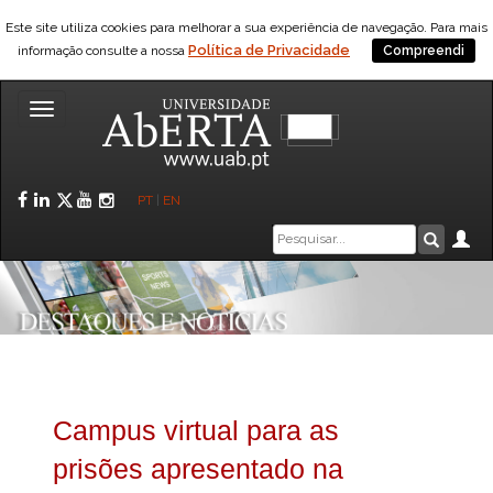
Este site utiliza cookies para melhorar a sua experiência de navegação. Para mais
Política de Privacidade
informação consulte a nossa
Compreendi
Toggle
navigation
Facebook
LinkedIn
Twitter
YouTube
Instagram
PT
|
EN
Caixa
Ár
Pesquis
de
pesquisa
Campus virtual para as
prisões apresentado na