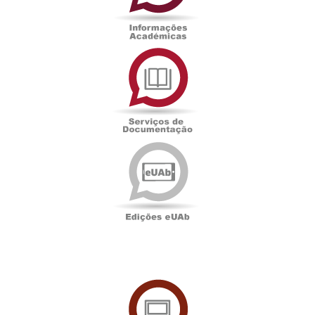
Serviços
de
Documentação
Edições
eUAb
UAbTV