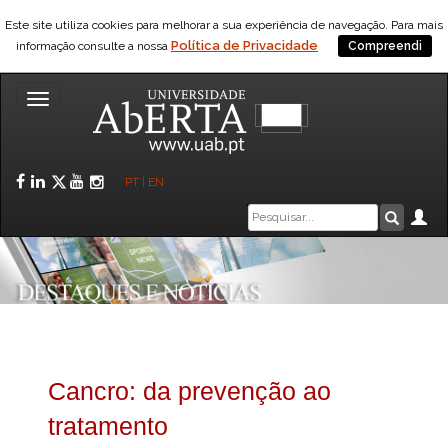
Este site utiliza cookies para melhorar a sua experiência de navegação. Para mais
Política de Privacidade
informação consulte a nossa
Compreendi
Toggle
navigation
Facebook
LinkedIn
Twitter
YouTube
Instagram
PT
|
EN
Caixa
Ár
Pesquis
de
pesquisa
Cancro: da prevenção ao
tratamento