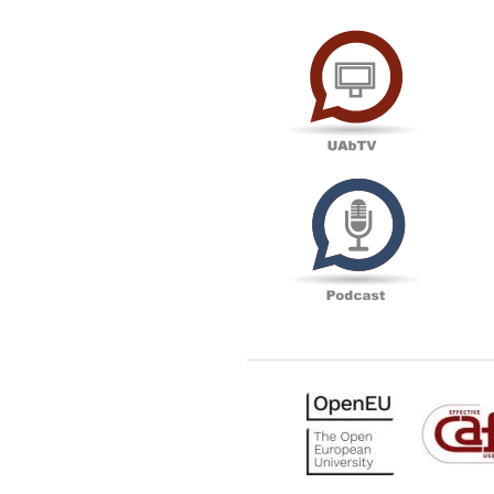
UAbTV
Podcas