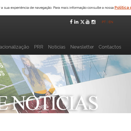
Política
ar a sua experiência de navegação. Para mais informação consulte a nossa
Facebook
LinkedIn
Twitter
YouTube
Instagra
PT
|
EN
nacionalização
PRR
Notícias
Newsletter
Contactos