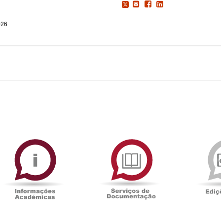
026
ormAberta
Informações
Serviços
Académicas
de
Documentaçã