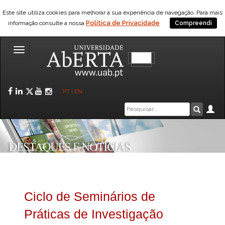
Este site utiliza cookies para melhorar a sua experiência de navegação. Para mais
Política de Privacidade
informação consulte a nossa
Compreendi
Toggle
navigation
Facebook
LinkedIn
Twitter
YouTube
Instagram
PT
|
EN
Caixa
Ár
Pesquis
de
pesquisa
Ciclo de Seminários de
Práticas de Investigação