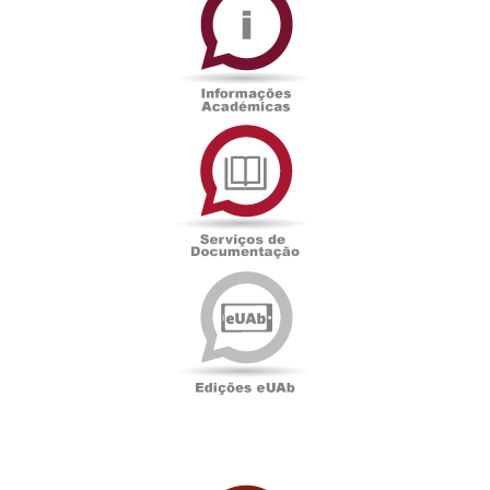
Académicas
Serviços
de
Documentação
Edições
eUAb
UAbTV