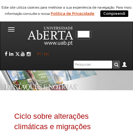
Este site utiliza cookies para melhorar a sua experiência de navegação. Para mais
Política de Privacidade
informação consulte a nossa
Compreendi
Toggle
navigation
Facebook
LinkedIn
Twitter
YouTube
Instagram
PT
|
EN
Caixa
Ár
Pesquis
de
pesquisa
Ciclo sobre alterações
climáticas e migrações