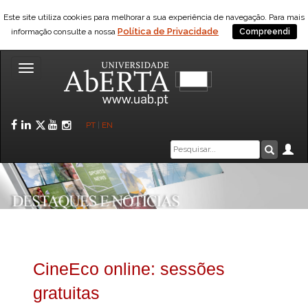
Este site utiliza cookies para melhorar a sua experiência de navegação. Para mais
Política de Privacidade
informação consulte a nossa
Compreendi
Toggle
navigation
Facebook
LinkedIn
Twitter
YouTube
Instagram
PT
|
EN
Caixa
Ár
Pesquis
de
pesquisa
CineEco online: sessões
gratuitas