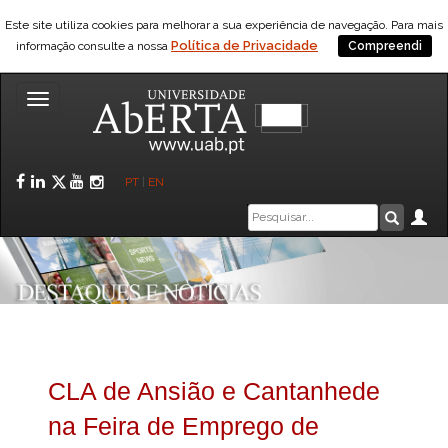
Este site utiliza cookies para melhorar a sua experiência de navegação. Para mais
Política de Privacidade
informação consulte a nossa
Compreendi
Toggle
navigation
Facebook
LinkedIn
Twitter
YouTube
Instagram
PT
|
EN
Caixa
Ár
Pesquis
de
pesquisa
CLA de Ansião e Cantanhede
na Feira de Emprego de