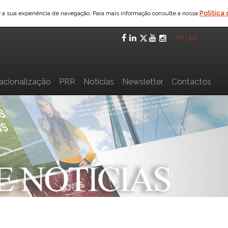
Política
ar a sua experiência de navegação. Para mais informação consulte a nossa
Facebook
LinkedIn
Twitter
YouTube
Instagra
PT
|
EN
nacionalização
PRR
Notícias
Newsletter
Contactos