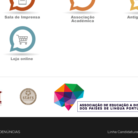
t
Loja
online
DENÚNCIAS
Linha Candidatura