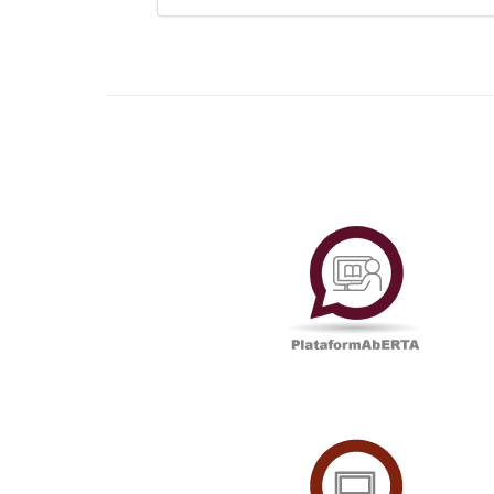
Plataf
UAbTV