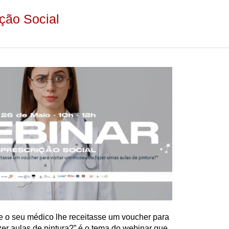
ição Social
se o seu médico lhe receitasse um voucher para
zer aulas de pintura?” é o tema do webinar que