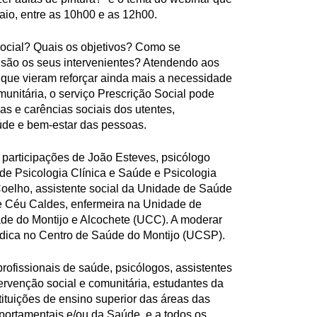
aio, entre as 10h00 e as 12h00.
Social? Quais os objetivos? Como se
são os seus intervenientes? Atendendo aos
que vieram reforçar ainda mais a necessidade
munitária, o serviço Prescrição Social pode
s e carências sociais dos utentes,
úde e bem-estar das pessoas.
participações de João Esteves, psicólogo
 de Psicologia Clínica e Saúde e Psicologia
oelho, assistente social da Unidade de Saúde
 e Céu Caldes, enfermeira na Unidade de
e do Montijo e Alcochete (UCC). A moderar
édica no Centro de Saúde do Montijo (UCSP).
rofissionais de saúde, psicólogos, assistentes
tervenção social e comunitária, estudantes da
tituições de ensino superior das áreas das
portamentais e/ou da Saúde, e a todos os