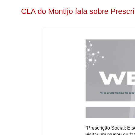
CLA do Montijo fala sobre Prescr
“Prescrição Social: E 
visitar um museu ou fa