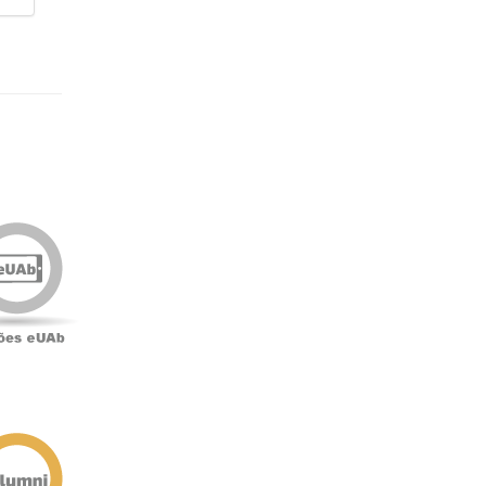
Edições
eUAb
o
Antigos
Alunos