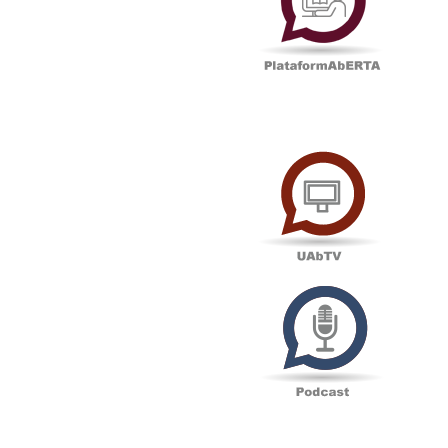
UAbTV
Podcas