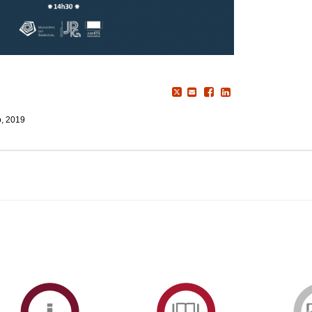
, 2019
ormAberta
Informações
Serviços
Académicas
de