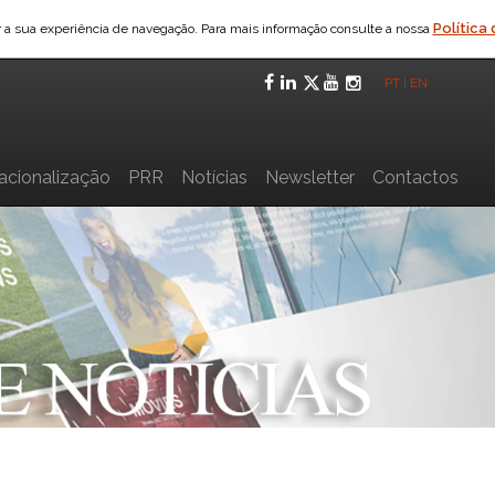
Política
ar a sua experiência de navegação. Para mais informação consulte a nossa
Facebook
LinkedIn
Twitter
YouTube
Instagra
PT
|
EN
nacionalização
PRR
Notícias
Newsletter
Contactos