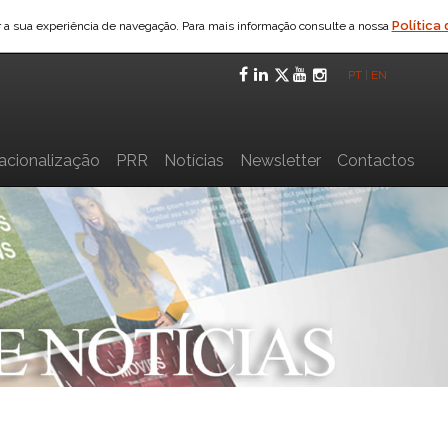
Política
ar a sua experiência de navegação. Para mais informação consulte a nossa
Facebook
LinkedIn
Twitter
YouTube
Instagra
PT
|
EN
nacionalização
PRR
Notícias
Newsletter
Contactos