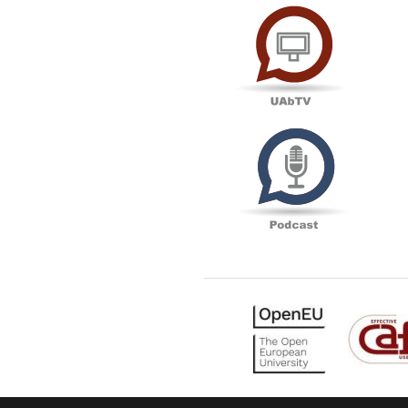
UAbTV
Podcas