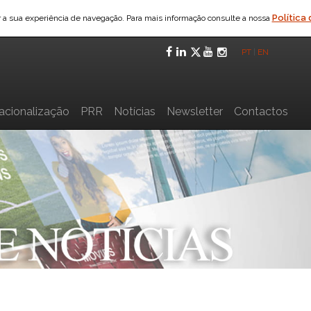
Política
ar a sua experiência de navegação. Para mais informação consulte a nossa
Facebook
LinkedIn
Twitter
YouTube
Instagra
PT
|
EN
nacionalização
PRR
Notícias
Newsletter
Contactos