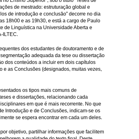
 no Ensino Superior”, sob o título “Teses de
ações de mestrado: estruturação global e
los de introdução e conclusão” decorre no dia
as 18h00 e as 19h30, e está a cargo de Paulo
e de Linguística na Universidade Aberta e
A-ILTEC.
frequentes dos estudantes de doutoramento e de
 segmentação adequada da tese ou dissertação
ão dos conteúdos a incluir em dois capítulos
ão e as Conclusões (designados, muitas vezes,
esentados os tipos mais comuns de
 teses e dissertações, relacionando cada
sciplinares em que é mais recorrente. No que
 de Introdução e de Conclusões, indicam-se os
lmente se espera encontrar em cada um deles.
 por objetivo, partilhar informações que facilitem
melhorem a qualidade do texto final. Deste