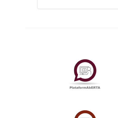
Plataf
UAbTV