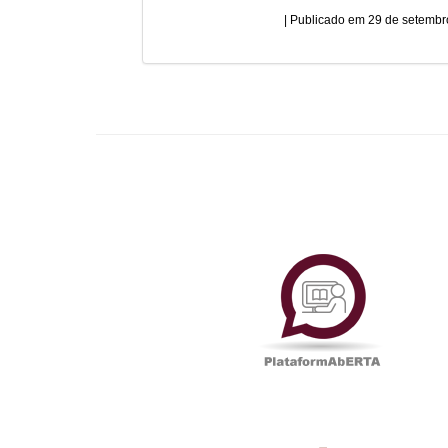
29 de setembr
Plataf
UAbTV