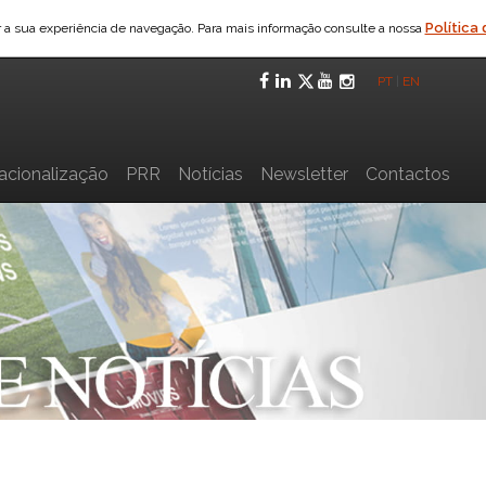
Política
ar a sua experiência de navegação. Para mais informação consulte a nossa
Facebook
LinkedIn
Twitter
YouTube
Instagra
PT
|
EN
nacionalização
PRR
Notícias
Newsletter
Contactos