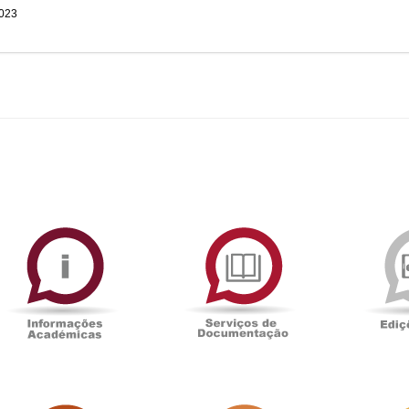
2023
ormAberta
Informações
Serviços
Académicas
de
Documentaçã
Sala
Associação