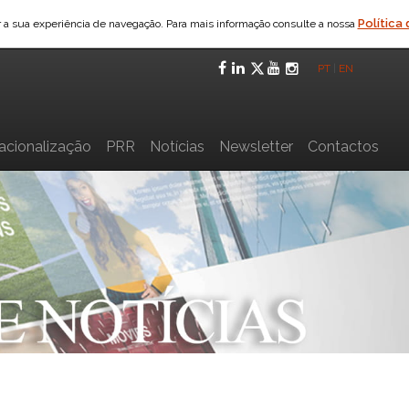
Política
ar a sua experiência de navegação. Para mais informação consulte a nossa
Facebook
LinkedIn
Twitter
YouTube
Instagra
PT
|
EN
nacionalização
PRR
Notícias
Newsletter
Contactos